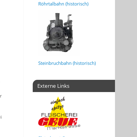
Röhrtalbahn (historisch)
Steinbruchbahn (historisch)
e
Externe Links
r
i