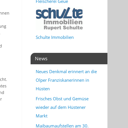
Fleischerei Geue
önnen
kung
.
Schulte Immobilien
d
News
Neues Denkmal erinnert an die
cht.
Olper Franziskanerinnen in
htes
Hüsten
ind
Frisches Obst und Gemüse
er
wieder auf dem Hüstener
Markt
Maibaumaufstellen am 30.