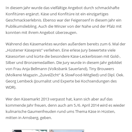
In diesem Jahr wurde das vielfältige Angebot durch schmackhafte
Konfitüren ergänzt. Käse und Konfitüre ist ein einzigartiges
Geschmackserlebnis. Ebenso war der Feigensenf in diesem Jahr ein
Publikumsliebling. Auch die Winzer von der Nahe und der Pfalz mit
konnten mit ihrem Angebot überzeugen.
Während des Käsemarktes wurden außerdem bereits zum 6. Mal der
„Hüstener Käsepreis“ verliehen. Eine erlese Jury bewertete viele
Käsesorten und kürte die besondere Käse-Leckerbissen mit Gold-,
Silber und Bronzemedaillien. Die Jury wurde in diesem Jahr gebildet
von Frau Anja Bellmann (Volksbank Sauerland), Tiny Brouwers
(Molkerei Magazin „ZuivelZicht“ & SlowFood-Mitglied) und Dipl. Oek.
Georg Lembeck (Journalist und Experte bei Kochsendungen des
WDR).
Wer den Käsemarkt 2013 verpasst hat, kann sich aber auf das
kommende Jahr freuen, denn auch am 5./6. April 2014 wird es wieder
kulinarische Gaumenfreuden rund ums Thema Käse in Hüsten,
mitten in Arnsberg, geben.