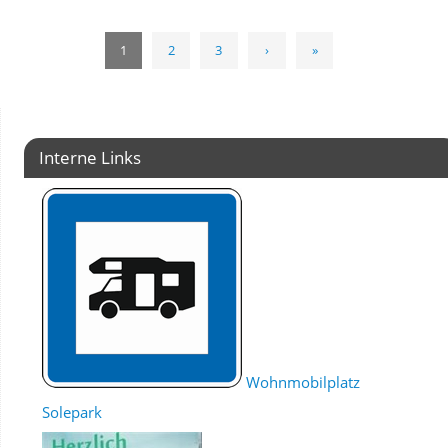
1
2
3
›
»
Interne Links
Wohnmobilplatz
Solepark