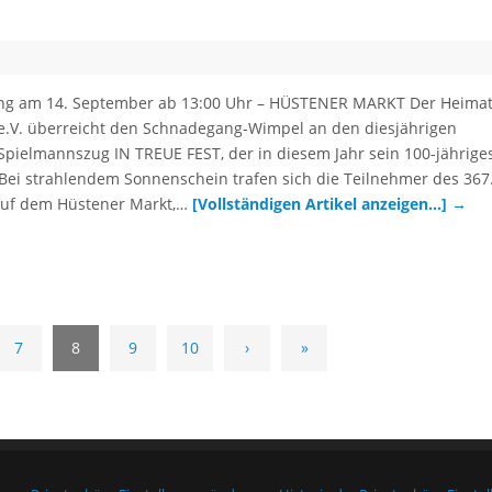
ng am 14. September ab 13:00 Uhr – HÜSTENER MARKT Der Heimat
 e.V. überreicht den Schnadegang-Wimpel an den diesjährigen
 Spielmannszug IN TREUE FEST, der in diesem Jahr sein 100-jährige
. Bei strahlendem Sonnenschein trafen sich die Teilnehmer des 367
uf dem Hüstener Markt,…
[Vollständigen Artikel anzeigen…]
→
7
8
9
10
›
»