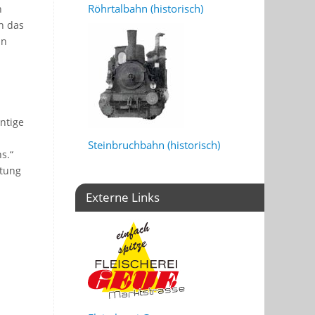
Röhrtalbahn (historisch)
n
h das
an
l
ntige
Steinbruchbahn (historisch)
s.“
atung
Externe Links