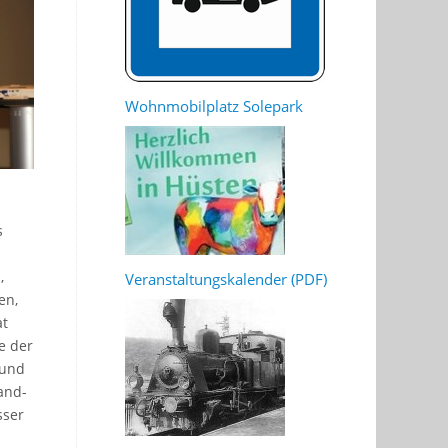
Wohnmobilplatz Solepark
s
,
Veranstaltungskalender (PDF)
en,
at
e der
 und
and-
sser