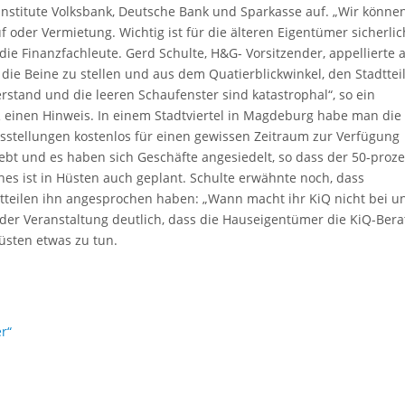
nstitute Volksbank, Deutsche Bank und Sparkasse auf. „Wir könne
 oder Vermietung. Wichtig ist für die älteren Eigentümer sicherlic
e Finanzfachleute. Gerd Schulte, H&G- Vorsitzender, appellierte 
ie Beine zu stellen und aus dem Quatierblickwinkel, den Stadttei
stand und die leeren Schaufenster sind katastrophal“, so ein
einen Hinweis. In einem Stadtviertel in Magdeburg habe man die
sstellungen kostenlos für einen gewissen Zeitraum zur Verfügung
ebt und es haben sich Geschäfte angesiedelt, so dass der 50-proze
hes ist in Hüsten auch geplant. Schulte erwähnte noch, dass
teilen ihn angesprochen haben: „Wann macht ihr KiQ nicht bei un
der Veranstaltung deutlich, dass die Hauseigentümer die KiQ-Ber
üsten etwas zu tun.
r“