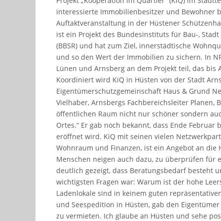
Projekt „Kooperation im Quartier“ (KiQ) im Stadtt
interessierte Immobilienbesitzer und Bewohner 
Auftaktveranstaltung in der Hüstener Schützenhal
ist ein Projekt des Bundesinstituts für Bau-, St
(BBSR) und hat zum Ziel, innerstädtische Wohnqu
und so den Wert der Immobilien zu sichern. In 
Lünen und Arnsberg an dem Projekt teil, das bis A
Koordiniert wird KiQ in Hüsten von der Stadt Ar
Eigentümerschutzgemeinschaft Haus & Grund N
Vielhaber, Arnsbergs Fachbereichsleiter Planen
öffentlichen Raum nicht nur schöner sondern auch
Ortes.“ Er gab noch bekannt, dass Ende Februar
eröffnet wird. KiQ mit seinen vielen Netzwerkpa
Wohnraum und Finanzen, ist ein Angebot an die
Menschen neigen auch dazu, zu überprüfen für ei
deutlich gezeigt, dass Beratungsbedarf besteht un
wichtigsten Fragen war: Warum ist der hohe Lee
Ladenlokale sind in keinem guten repräsentative
und Seespedition in Hüsten, gab den Eigentümer 
zu vermieten. Ich glaube an Hüsten und sehe posi