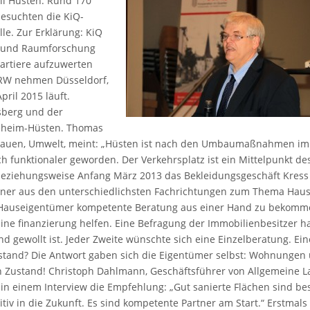
eil Hüsten. Rund 170
besuchten die KiQ-
le. Zur Erklärung: KiQ
adt und Raumforschung
artiere aufzuwerten
NRW nehmen Düsseldorf,
pril 2015 läuft.
nsberg und der
eheim-Hüsten. Thomas
, Bauen, Umwelt, meint: „Hüsten ist nach den Umbaumaßnahmen im
 funktionaler geworden. Der Verkehrsplatz ist ein Mittelpunkt de
 beziehungsweise Anfang März 2013 das Bekleidungsgeschäft Kress
rtner aus den unterschiedlichsten Fachrichtungen zum Thema Haus
 Hauseigentümer kompetente Beratung aus einer Hand zu bekomm
ne finanzierung helfen. Eine Befragung der Immobilienbesitzer h
d gewollt ist. Jeder Zweite wünschte sich eine Einzelberatung. Ein
rstand? Die Antwort gaben sich die Eigentümer selbst: Wohnungen
n Zustand! Christoph Dahlmann, Geschäftsführer von Allgemeine L
in einem Interview die Empfehlung: „Gut sanierte Flächen sind be
tiv in die Zukunft. Es sind kompetente Partner am Start.“ Erstmals