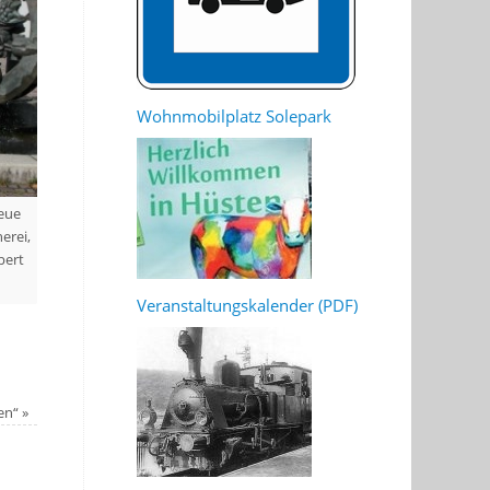
Wohnmobilplatz Solepark
Geue
erei,
pert
Veranstaltungskalender (PDF)
len“
»