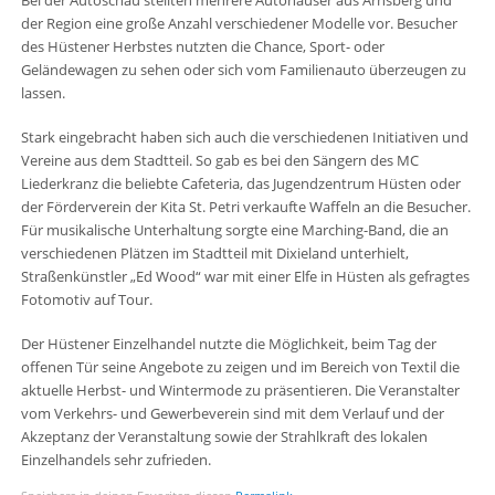
Bei der Autoschau stellten mehrere Autohäuser aus Arnsberg und
der Region eine große Anzahl verschiedener Modelle vor. Besucher
des Hüstener Herbstes nutzten die Chance, Sport- oder
Geländewagen zu sehen oder sich vom Familienauto überzeugen zu
lassen.
Stark eingebracht haben sich auch die verschiedenen Initiativen und
Vereine aus dem Stadtteil. So gab es bei den Sängern des MC
Liederkranz die beliebte Cafeteria, das Jugendzentrum Hüsten oder
der Förderverein der Kita St. Petri verkaufte Waffeln an die Besucher.
Für musikalische Unterhaltung sorgte eine Marching-Band, die an
verschiedenen Plätzen im Stadtteil mit Dixieland unterhielt,
Straßenkünstler „Ed Wood“ war mit einer Elfe in Hüsten als gefragtes
Fotomotiv auf Tour.
Der Hüstener Einzelhandel nutzte die Möglichkeit, beim Tag der
offenen Tür seine Angebote zu zeigen und im Bereich von Textil die
aktuelle Herbst- und Wintermode zu präsentieren. Die Veranstalter
vom Verkehrs- und Gewerbeverein sind mit dem Verlauf und der
Akzeptanz der Veranstaltung sowie der Strahlkraft des lokalen
Einzelhandels sehr zufrieden.