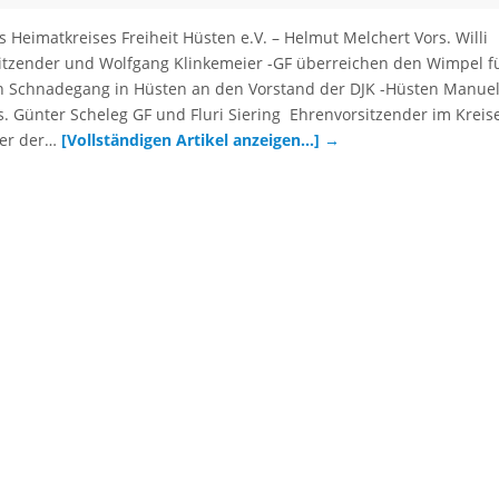
 Heimatkreises Freiheit Hüsten e.V. – Helmut Melchert Vors. Willi
sitzender und Wolfgang Klinkemeier -GF überreichen den Wimpel f
n Schnadegang in Hüsten an den Vorstand der DJK -Hüsten Manue
s. Günter Scheleg GF und Fluri Siering Ehrenvorsitzender im Kreis
der der…
[Vollständigen Artikel anzeigen…]
→