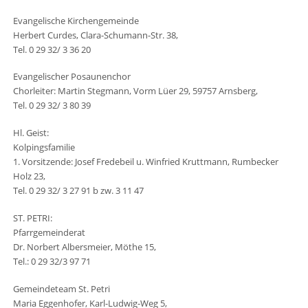
Evangelische Kirchengemeinde
Herbert Curdes, Clara-Schumann-Str. 38,
Tel. 0 29 32/ 3 36 20
Evangelischer Posaunenchor
Chorleiter: Martin Stegmann, Vorm Lüer 29, 59757 Arnsberg,
Tel. 0 29 32/ 3 80 39
Hl. Geist:
Kolpingsfamilie
1. Vorsitzende: Josef Fredebeil u. Winfried Kruttmann, Rumbecker
Holz 23,
Tel. 0 29 32/ 3 27 91 b zw. 3 11 47
ST. PETRI:
Pfarrgemeinderat
Dr. Norbert Albersmeier, Möthe 15,
Tel.: 0 29 32/3 97 71
Gemeindeteam St. Petri
Maria Eggenhofer, Karl-Ludwig-Weg 5,