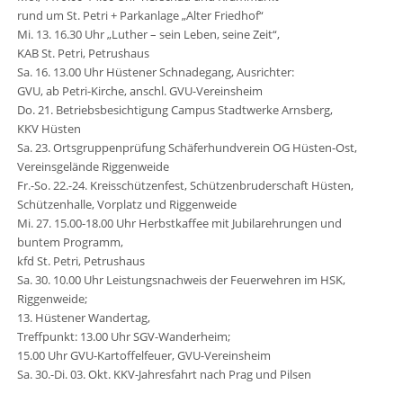
rund um St. Petri + Parkanlage „Alter Friedhof“
Mi. 13. 16.30 Uhr „Luther – sein Leben, seine Zeit“,
KAB St. Petri, Petrushaus
Sa. 16. 13.00 Uhr Hüstener Schnadegang, Ausrichter:
GVU, ab Petri-Kirche, anschl. GVU-Vereinsheim
Do. 21. Betriebsbesichtigung Campus Stadtwerke Arnsberg,
KKV Hüsten
Sa. 23. Ortsgruppenprüfung Schäferhundverein OG Hüsten-Ost,
Vereinsgelände Riggenweide
Fr.-So. 22.-24. Kreisschützenfest, Schützenbruderschaft Hüsten,
Schützenhalle, Vorplatz und Riggenweide
Mi. 27. 15.00-18.00 Uhr Herbstkaffee mit Jubilarehrungen und
buntem Programm,
kfd St. Petri, Petrushaus
Sa. 30. 10.00 Uhr Leistungsnachweis der Feuerwehren im HSK,
Riggenweide;
13. Hüstener Wandertag,
Treffpunkt: 13.00 Uhr SGV-Wanderheim;
15.00 Uhr GVU-Kartoffelfeuer, GVU-Vereinsheim
Sa. 30.-Di. 03. Okt. KKV-Jahresfahrt nach Prag und Pilsen