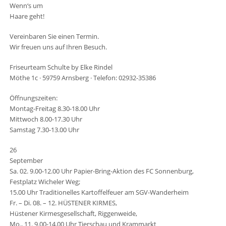
Wenn‘s um
Haare geht!
Vereinbaren Sie einen Termin.
Wir freuen uns auf Ihren Besuch.
Friseurteam Schulte by Elke Rindel
Möthe 1c · 59759 Arnsberg · Telefon: 02932-35386
Öffnungszeiten:
Montag-Freitag 8.30-18.00 Uhr
Mittwoch 8.00-17.30 Uhr
Samstag 7.30-13.00 Uhr
26
September
Sa. 02. 9.00-12.00 Uhr Papier-Bring-Aktion des FC Sonnenburg,
Festplatz Wicheler Weg;
15.00 Uhr Traditionelles Kartoffelfeuer am SGV-Wanderheim
Fr. – Di. 08. – 12. HÜSTENER KIRMES,
Hüstener Kirmesgesellschaft, Riggenweide,
Mo., 11. 9.00-14.00 Uhr Tierschau und Krammarkt