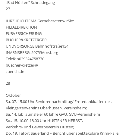
„Bad Hüsten“ Schnadegang
27
IHRZURICHTEAM GerneberatenwirSie:
FILIALDIREKTION
FÜRVERSICHERUNG
BÜCHER&KRETZERGBR
UNDVORSORGE Bahnhofstraße134
INARNSBERG. 59759Arnsberg
Telefon029324758770
buecher-kretzer@
zuerich.de
28
Oktober
Sa. 07. 15.00 Uhr Seniorennachmittag/ Erntedankkaffee des
Kleingartenvereins Oberhüsten, Vereinsheim;
Sa. 14. Jubiläumsfeier 60 Jahre GVU, GVU-Vereinsheim
So., 15. 10.00-18.00 Uhr HÜSTENER HERBST,
Verkehrs- und Gewerbeverein Hüsten;
Do. 19. Tatort Sauerland – Bericht über spektakuläre Krimi-Fälle,