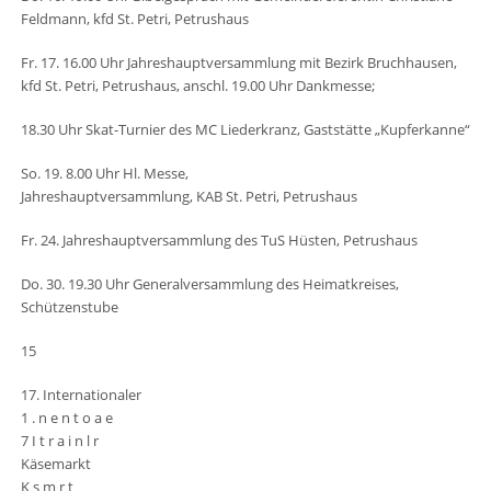
Feldmann, kfd St. Petri, Petrushaus
Fr. 17. 16.00 Uhr Jahreshauptversammlung mit Bezirk Bruchhausen,
kfd St. Petri, Petrushaus, anschl. 19.00 Uhr Dankmesse;
18.30 Uhr Skat-Turnier des MC Liederkranz, Gaststätte „Kupferkanne“
So. 19. 8.00 Uhr Hl. Messe,
Jahreshauptversammlung, KAB St. Petri, Petrushaus
Fr. 24. Jahreshauptversammlung des TuS Hüsten, Petrushaus
Do. 30. 19.30 Uhr Generalversammlung des Heimatkreises,
Schützenstube
15
17. Internationaler
1 . n e n t o a e
7 I t r a i n l r
Käsemarkt
K s m r t