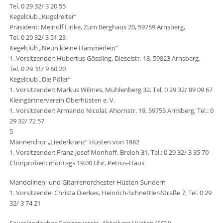
Tel. 0 29 32/ 3 20 55
Kegelclub „Kugelreiter“
Präsident: Meinolf Linke, Zum Berghaus 20, 59759 Arnsberg,
Tel. 0 29 32/ 3 51 23
Kegelclub „Neun kleine Hämmerlein“
1. Vorsitzender: Hubertus Gössling, Dieselstr. 18, 59823 Arnsberg,
Tel. 0 29 31/ 9 60 20
Kegelclub „Die Pöler“
1. Vorsitzender: Markus Wilmes, Mühlenberg 32, Tel. 0 29 32/ 89 09 67
Kleingärtnerverein Oberhüsten e. V.
1. Vorsitzender: Armando Nicolai, Ahornstr. 19, 59755 Arnsberg, Tel.: 0
29 32/ 72 57
5
Männerchor „Liederkranz“ Hüsten von 1882
1. Vorsitzender: Franz-Josef Monhoff, Breloh 31, Tel.: 0 29 32/ 3 35 70
Chorproben: montags 19.00 Uhr, Petrus-Haus
Mandolinen- und Gitarrenorchester Hüsten-Sundern
1. Vorsitzende: Christa Dierkes, Heinrich-Schnettler-Straße 7, Tel. 0 29
32/ 3 74 21