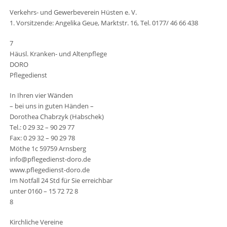
Verkehrs- und Gewerbeverein Hüsten e. V.
1. Vorsitzende: Angelika Geue, Marktstr. 16, Tel. 0177/ 46 66 438
7
Häusl. Kranken- und Altenpflege
DORO
Pflegedienst
In Ihren vier Wänden
– bei uns in guten Händen –
Dorothea Chabrzyk (Habschek)
Tel.: 0 29 32 – 90 29 77
Fax: 0 29 32 – 90 29 78
Möthe 1c 59759 Arnsberg
info@pflegedienst-doro.de
www.pflegedienst-doro.de
Im Notfall 24 Std für Sie erreichbar
unter 0160 – 15 72 72 8
8
Kirchliche Vereine