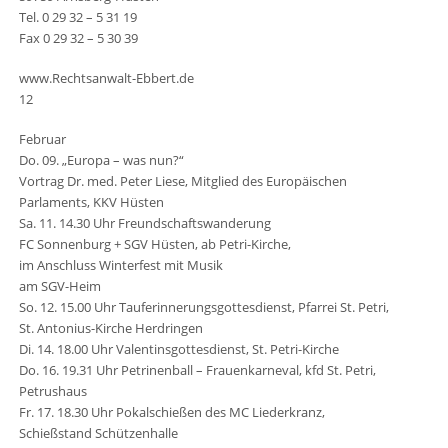
Tel. 0 29 32 – 5 31 19
Fax 0 29 32 – 5 30 39
www.Rechtsanwalt-Ebbert.de
12
Februar
Do. 09. „Europa – was nun?“
Vortrag Dr. med. Peter Liese, Mitglied des Europäischen
Parlaments, KKV Hüsten
Sa. 11. 14.30 Uhr Freundschaftswanderung
FC Sonnenburg + SGV Hüsten, ab Petri-Kirche,
im Anschluss Winterfest mit Musik
am SGV-Heim
So. 12. 15.00 Uhr Tauferinnerungsgottesdienst, Pfarrei St. Petri,
St. Antonius-Kirche Herdringen
Di. 14. 18.00 Uhr Valentinsgottesdienst, St. Petri-Kirche
Do. 16. 19.31 Uhr Petrinenball – Frauenkarneval, kfd St. Petri,
Petrushaus
Fr. 17. 18.30 Uhr Pokalschießen des MC Liederkranz,
Schießstand Schützenhalle