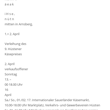
ä e a k
i H s e ,
n ü t n
mitten in Arnsberg,
1.+ 2. April
Verleihung des
9. Hüstener
Käsepreises
2. April
verkaufsoffener
Sonntag
13. –
00 18.00 Uhr
16
April
Sa./ So., 01./02. 17. Internationaler Sauerländer Käsemarkt,
10.00-18.00 Uhr Marktplatz, Verkehrs- und Gewerbeverein Hüsten