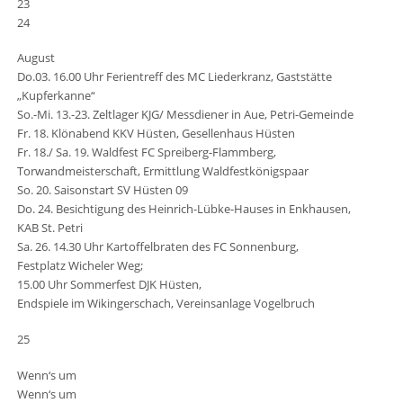
23
24
August
Do.03. 16.00 Uhr Ferientreff des MC Liederkranz, Gaststätte
„Kupferkanne“
So.-Mi. 13.-23. Zeltlager KJG/ Messdiener in Aue, Petri-Gemeinde
Fr. 18. Klönabend KKV Hüsten, Gesellenhaus Hüsten
Fr. 18./ Sa. 19. Waldfest FC Spreiberg-Flammberg,
Torwandmeisterschaft, Ermittlung Waldfestkönigspaar
So. 20. Saisonstart SV Hüsten 09
Do. 24. Besichtigung des Heinrich-Lübke-Hauses in Enkhausen,
KAB St. Petri
Sa. 26. 14.30 Uhr Kartoffelbraten des FC Sonnenburg,
Festplatz Wicheler Weg;
15.00 Uhr Sommerfest DJK Hüsten,
Endspiele im Wikingerschach, Vereinsanlage Vogelbruch
25
Wenn‘s um
Wenn‘s um