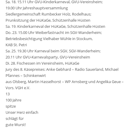
Sa. 18. 15.11 Uhr GVU-Kinderkarneval, GVU-Vereinsheim;
19.00 Uhr Jahreshauptversammlung
Siedlergemeinschaft Rumbecker Holz, Rodelhaus;
Prunksitzung der HüKaGe, Schützenhalle Hüsten
Sa. 19. Kinderkarneval der HüKaGe, Schützenhalle Hüsten
Do. 23. 15.00 Uhr Weiberfastnacht im SGV-Wanderheim;
Betriebsbesichtigung Vielhaber Mühle in Stockum,
KAB St. Petri
Sa. 25. 19.30 Uhr Karneval beim SGV, SGV-Wanderheim;
20.11 Uhr GVU-Karnevalsparty, GVU-Vereinsheim
Di. 28. Fischessen im Vereinsheim, HüKaGe
Jury des 8. Käsepreises: Anke Gebhard – Radio Sauerland, Michael
Pfannes – Schinkenwirt
aus Olsberg, Martin Hasselhorst – WP Arnsberg und Angelika Geue –
Vors. VGH e.V.
13
100 Jahre
spitze
Unser Herz einfach
schlägt für
gute Wurst!