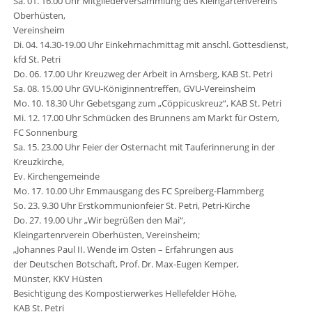
Sa. 01. 16.00 Uhr Mitgliederversammlung des Kleingartenvereins
Oberhüsten,
Vereinsheim
Di. 04. 14.30-19.00 Uhr Einkehrnachmittag mit anschl. Gottesdienst,
kfd St. Petri
Do. 06. 17.00 Uhr Kreuzweg der Arbeit in Arnsberg, KAB St. Petri
Sa. 08. 15.00 Uhr GVU-Königinnentreffen, GVU-Vereinsheim
Mo. 10. 18.30 Uhr Gebetsgang zum „Cöppicuskreuz“, KAB St. Petri
Mi. 12. 17.00 Uhr Schmücken des Brunnens am Markt für Ostern,
FC Sonnenburg
Sa. 15. 23.00 Uhr Feier der Osternacht mit Tauferinnerung in der
Kreuzkirche,
Ev. Kirchengemeinde
Mo. 17. 10.00 Uhr Emmausgang des FC Spreiberg-Flammberg
So. 23. 9.30 Uhr Erstkommunionfeier St. Petri, Petri-Kirche
Do. 27. 19.00 Uhr „Wir begrüßen den Mai“,
Kleingartenrverein Oberhüsten, Vereinsheim;
„Johannes Paul II. Wende im Osten – Erfahrungen aus
der Deutschen Botschaft, Prof. Dr. Max-Eugen Kemper,
Münster, KKV Hüsten
Besichtigung des Kompostierwerkes Hellefelder Höhe,
KAB St. Petri