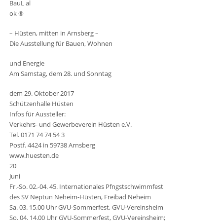
BauL al
ok ®
– Hüsten, mitten in Arnsberg –
Die Ausstellung für Bauen, Wohnen
und Energie
Am Samstag, dem 28. und Sonntag
dem 29. Oktober 2017
Schützenhalle Hüsten
Infos für Aussteller:
Verkehrs- und Gewerbeverein Hüsten e.V.
Tel. 0171 74 74 54 3
Postf. 4424 in 59738 Arnsberg
www.huesten.de
20
Juni
Fr.-So. 02.-04. 45. Internationales Pfngstschwimmfest
des SV Neptun Neheim-Hüsten, Freibad Neheim
Sa. 03. 15.00 Uhr GVU-Sommerfest, GVU-Vereinsheim
So. 04. 14.00 Uhr GVU-Sommerfest, GVU-Vereinsheim;