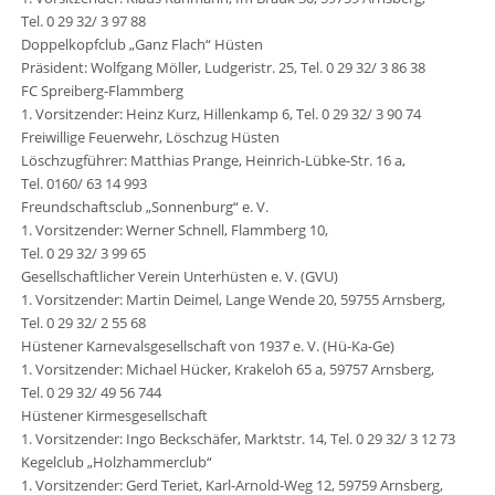
Tel. 0 29 32/ 3 97 88
Doppelkopfclub „Ganz Flach“ Hüsten
Präsident: Wolfgang Möller, Ludgeristr. 25, Tel. 0 29 32/ 3 86 38
FC Spreiberg-Flammberg
1. Vorsitzender: Heinz Kurz, Hillenkamp 6, Tel. 0 29 32/ 3 90 74
Freiwillige Feuerwehr, Löschzug Hüsten
Löschzugführer: Matthias Prange, Heinrich-Lübke-Str. 16 a,
Tel. 0160/ 63 14 993
Freundschaftsclub „Sonnenburg“ e. V.
1. Vorsitzender: Werner Schnell, Flammberg 10,
Tel. 0 29 32/ 3 99 65
Gesellschaftlicher Verein Unterhüsten e. V. (GVU)
1. Vorsitzender: Martin Deimel, Lange Wende 20, 59755 Arnsberg,
Tel. 0 29 32/ 2 55 68
Hüstener Karnevalsgesellschaft von 1937 e. V. (Hü-Ka-Ge)
1. Vorsitzender: Michael Hücker, Krakeloh 65 a, 59757 Arnsberg,
Tel. 0 29 32/ 49 56 744
Hüstener Kirmesgesellschaft
1. Vorsitzender: Ingo Beckschäfer, Marktstr. 14, Tel. 0 29 32/ 3 12 73
Kegelclub „Holzhammerclub“
1. Vorsitzender: Gerd Teriet, Karl-Arnold-Weg 12, 59759 Arnsberg,