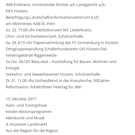
Willi Erdmann, Vorsitzender Richter am Landgericht a.D.,
KKV Hüsten;
Besichtigung Landschaftsinformationszentrum (LIZ)
am Möhnesee, KAB St. Petri
So. 22. 15.00 Uhr Herbstkonzert MC Liederkranz,
Chor- und Orchesterkonzert, Schützenhalle
Sa. 28. 8.15 Uhr Papiersammlung des FC Sonnenburg in Hüsten;
Ortsgruppenprüfung Schäferhundverein OG Hüsten-Ost,
Vereinsgelände Riggenweide
Sa./So. 28./29. BauLokal – Ausstellung für Bauen, Wohnen und
Energie,
Verkehrs- und Gewerbeverein Hüsten, Schützenhalle
Di. 31. 11.00 Uhr Gottesdienst in der Kreuzkirche, 500 Jahre
Reformation, Arbeitsfreier Feiertag für alle!
15. Oktober 2017
Auto- und Tuningshow
Kinder-Aktionsprogramm
Kleinkunst und Musik
4. Hüstener Landmarkt
Aus der Region für die Region