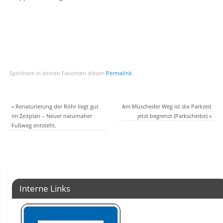
Speichere in deinen Favoriten diesen
Permalink
.
«
Renaturierung der Röhr liegt gut
Am Müscheder Weg ist die Parkzeit
im Zeitplan – Neuer naturnaher
jetzt begrenzt (Parkscheibe)
»
Fußweg entsteht.
Interne Links