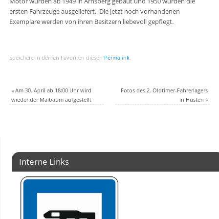
Motor wurden ab 1949 in Arnsberg gebaut und 1950 wurden die
ersten Fahrzeuge ausgeliefert. Die jetzt noch vorhandenen
Exemplare werden von ihren Besitzern liebevoll gepflegt.
Speichere in deinen Favoriten diesen
Permalink
.
«
Am 30. April ab 18:00 Uhr wird
Fotos des 2. Oldtimer-Fahrerlagers
wieder der Maibaum aufgestellt
in Hüsten
»
Interne Links