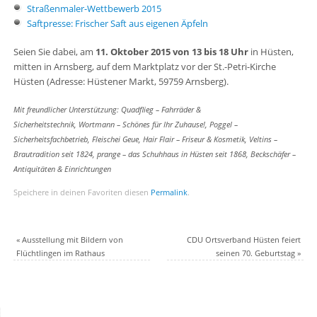
Straßenmaler-Wettbewerb 2015
Saftpresse: Frischer Saft aus eigenen Äpfeln
Seien Sie dabei, am
11. Oktober 2015 von 13 bis 18 Uhr
in Hüsten,
mitten in Arnsberg, auf dem Marktplatz vor der St.-Petri-Kirche
Hüsten (Adresse: Hüstener Markt, 59759 Arnsberg).
Mit freundlicher Unterstützung: Quadflieg – Fahrräder &
Sicherheitstechnik, Wortmann – Schönes für Ihr Zuhause!, Poggel –
Sicherheitsfachbetrieb, Fleischei Geue, Hair Flair – Friseur & Kosmetik, Veltins –
Brautradition seit 1824, prange – das Schuhhaus in Hüsten seit 1868, Beckschäfer –
Antiquitäten & Einrichtungen
Speichere in deinen Favoriten diesen
Permalink
.
«
Ausstellung mit Bildern von
CDU Ortsverband Hüsten feiert
Flüchtlingen im Rathaus
seinen 70. Geburtstag
»