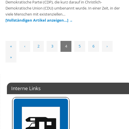
Demokratische Partei (CDP), die kurz darauf in Christlich-
Demokratische Union (CDU) umbenannt wurde. In einer Zeit, in der
viele Menschen mit existenziellen…
[Vollständigen Artikel anzeigen…]
→
«
‹
2
3
4
5
6
›
»
Interne Links