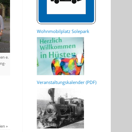
Wohnmobilplatz Solepark
en e.
ng-
Veranstaltungskalender (PDF)
nien
»