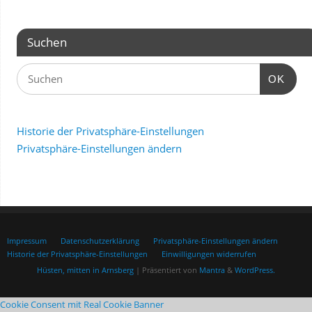
Suchen
OK
Historie der Privatsphäre-Einstellungen
Privatsphäre-Einstellungen ändern
Impressum
Datenschutzerklärung
Privatsphäre-Einstellungen ändern
Historie der Privatsphäre-Einstellungen
Einwilligungen widerrufen
Hüsten, mitten in Arnsberg
| Präsentiert von
Mantra
&
WordPress.
Cookie Consent mit Real Cookie Banner