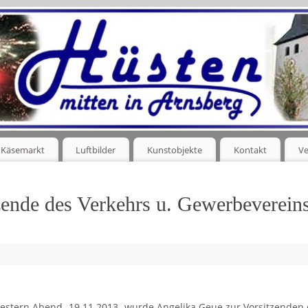
Käsemarkt
Luftbilder
Kunstobjekte
Kontakt
Ve
zende des Verkehrs u. Gewerbeverein
stern Abend -19.11.2013- wurde Angelika Geue zur Vorsitzenden 