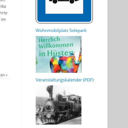
lika
hrte
 im
Wohnmobilplatz Solepark
sten
»
Veranstaltungskalender (PDF)