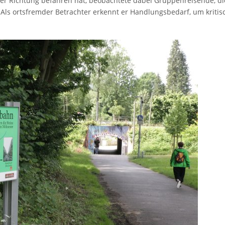
cher Richtung befahren hat, beobachtete dabei Gruppenreisende, di
 Als ortsfremder Betrachter erkennt er Handlungsbedarf, um kritis