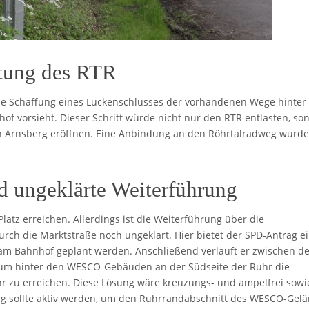
stung des RTR
 die Schaffung eines Lückenschlusses der vorhandenen Wege hinter
of vorsieht. Dieser Schritt würde nicht nur den RTR entlasten, so
in Arnsberg eröffnen. Eine Anbindung an den Röhrtalradweg wurde
 ungeklärte Weiterführung
latz erreichen. Allerdings ist die Weiterführung über die
rch die Marktstraße noch ungeklärt. Hier bietet der SPD-Antrag e
am Bahnhof geplant werden. Anschließend verläuft er zwischen d
um hinter den WESCO-Gebäuden an der Südseite der Ruhr die
r zu erreichen. Diese Lösung wäre kreuzungs- und ampelfrei sowi
g sollte aktiv werden, um den Ruhrrandabschnitt des WESCO-Gel