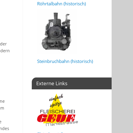
Röhrtalbahn (historisch)
 der
ndern
Steinbruchbahn (historisch)
Externe Links
ine
em
e
ändes