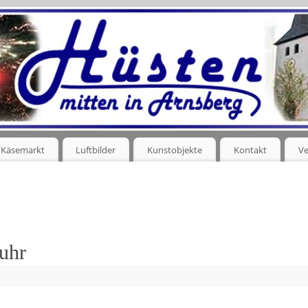
Käsemarkt
Luftbilder
Kunstobjekte
Kontakt
Ve
uhr