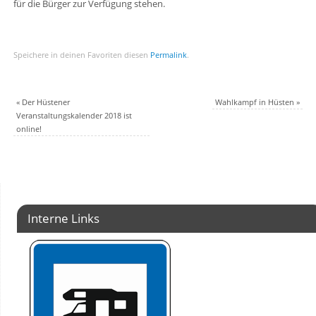
für die Bürger zur Verfügung stehen.
Speichere in deinen Favoriten diesen
Permalink
.
«
Der Hüstener
Wahlkampf in Hüsten
»
Veranstaltungskalender 2018 ist
online!
Interne Links