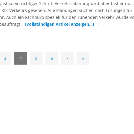
ist ja ein richtiger Schritt. Verkehrsplanung wird aber bisher nur 
 Kfz-Verkehrs gesehen. Alle Planungen suchen nach Lösungen für
r. Auch ein Fachbüro speziell für den ruhenden Verkehr wurde v
 beauftragt…
[Vollständigen Artikel anzeigen…]
→
3
4
5
6
›
»