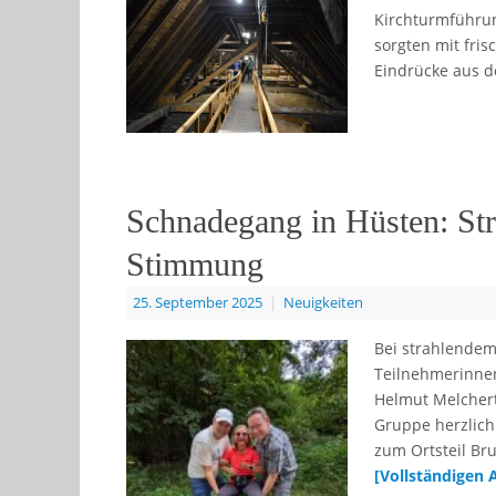
Kirchturmführun
sorgten mit fris
Eindrücke aus d
Schnadegang in Hüsten: St
Stimmung
25. September 2025
|
Neuigkeiten
Bei strahlendem
Teilnehmerinne
Helmut Melchert,
Gruppe herzlich
zum Ortsteil Br
[Vollständigen 