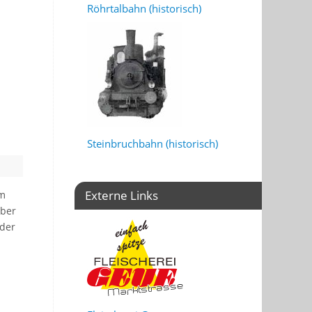
Röhrtalbahn (historisch)
Steinbruchbahn (historisch)
Externe Links
um
mber
 der