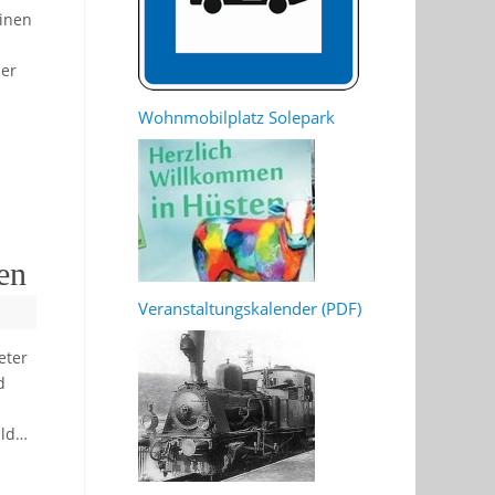
einen
der
Wohnmobilplatz Solepark
en
Veranstaltungskalender (PDF)
eter
d
ild…