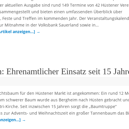
der aktuellen Ausgabe sind rund 149 Termine von 42 Hüstener Ver
usammengestellt und bieten einen umfassenden Überblick über
, Feste und Treffen im kommenden Jahr. Der Veranstaltungskalen
 zur Mitnahme in der Volksbank Sauerland sowie in…
Artikel anzeigen…]
→
 Ehrenamtlicher Einsatz seit 15 Jahr
achtsbaum für den Hüstener Markt ist angekommen: Ein rund 12 M
mm schwerer Baum wurde aus Bergheim nach Hüsten gebracht un
etri-Kirche. Seit inzwischen 15 Jahren sorgt die „Baumtruppe“
ss zur Advents- und Weihnachtszeit ein großer Tannenbaum das B
 anzeigen…]
→