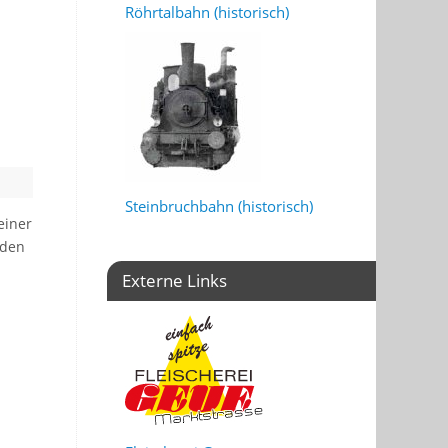
Röhrtalbahn (historisch)
Steinbruchbahn (historisch)
einer
nden
Externe Links